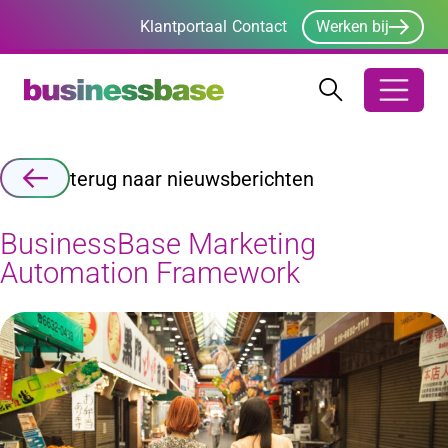
Klantportaal
Contact
Werken bij
Zoeken
Zoeken
Zoekbalk ope
terug naar nieuwsberichten
BusinessBase Marketing
Automation Framework