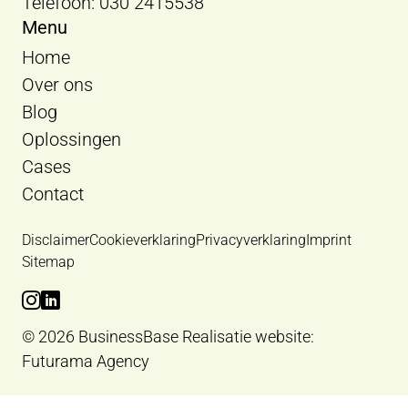
Telefoon: 030 2415538
Menu
Home
Over ons
Blog
Oplossingen
Cases
Contact
Disclaimer
Cookieverklaring
Privacyverklaring
Imprint
Sitemap
Bekijk Instagram van BusinessBase
Bekijk LinkedIn van BusinessBase
© 2026 BusinessBase
Realisatie website:
Futurama Agency