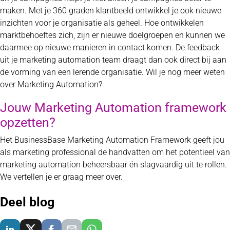
maken. Met je 360 graden klantbeeld ontwikkel je ook nieuwe
inzichten voor je organisatie als geheel. Hoe ontwikkelen
marktbehoeftes zich, zijn er nieuwe doelgroepen en kunnen we
daarmee op nieuwe manieren in contact komen. De feedback
uit je marketing automation team draagt dan ook direct bij aan
de vorming van een lerende organisatie. Wil je nog meer weten
over Marketing Automation?
Jouw Marketing Automation framework
opzetten?
Het BusinessBase Marketing Automation Framework geeft jou
als marketing professional de handvatten om het potentieel van
marketing automation beheersbaar én slagvaardig uit te rollen.
We vertellen je er graag meer over.
Deel blog
Delen via LinkedIn
Delen via X
Delen via Facebook
Delen via E-Mail
Delen via WhatsApp