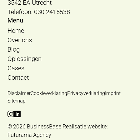
3542 EA Utrecht
Telefoon: 030 2415538
Menu
Home
Over ons
Blog
Oplossingen
Cases
Contact
Disclaimer
Cookieverklaring
Privacyverklaring
Imprint
Sitemap
Bekijk Instagram van BusinessBase
Bekijk LinkedIn van BusinessBase
© 2026 BusinessBase
Realisatie website:
Futurama Agency