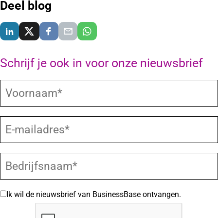
Deel blog
Delen via LinkedIn
Delen via X
Delen via Facebook
Delen via E-Mail
Delen via WhatsApp
Schrijf je ook in voor onze nieuwsbrief
Ik wil de nieuwsbrief van BusinessBase ontvangen.