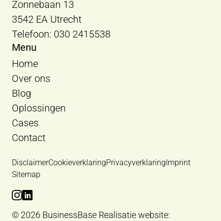
Zonnebaan 13
3542 EA Utrecht
Telefoon: 030 2415538
Menu
Home
Over ons
Blog
Oplossingen
Cases
Contact
Disclaimer
Cookieverklaring
Privacyverklaring
Imprint
Sitemap
Bekijk Instagram van BusinessBase
Bekijk LinkedIn van BusinessBase
© 2026 BusinessBase
Realisatie website: