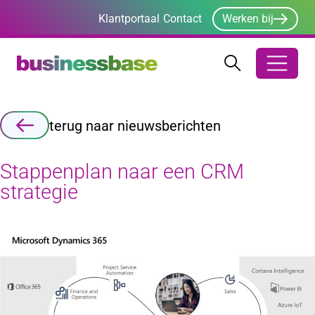
Klantportaal
Contact
Werken bij
Zoeken
Zoeken
Zoekbalk ope
terug naar nieuwsberichten
Stappenplan naar een CRM
strategie