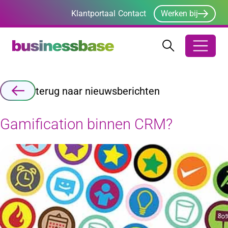
Klantportaal
Contact
Werken bij
Zoeken
Zoeken
Zoekbalk ope
terug naar nieuwsberichten
Gamification binnen CRM?