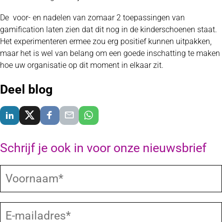
De voor- en nadelen van zomaar 2 toepassingen van
gamification laten zien dat dit nog in de kinderschoenen staat.
Het experimenteren ermee zou erg positief kunnen uitpakken,
maar het is wel van belang om een goede inschatting te maken
hoe uw organisatie op dit moment in elkaar zit.
Deel blog
Delen via LinkedIn
Delen via X
Delen via Facebook
Delen via E-Mail
Delen via WhatsApp
Schrijf je ook in voor onze nieuwsbrief