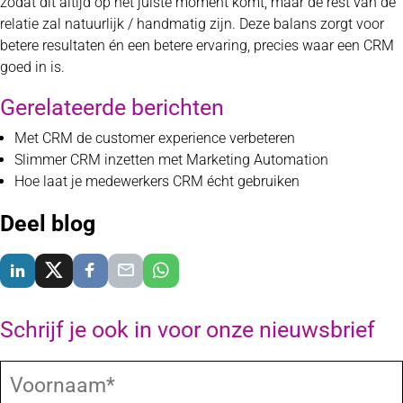
zodat dit altijd op het juiste moment komt, maar de rest van de
relatie zal natuurlijk / handmatig zijn. Deze balans zorgt voor
betere resultaten én een betere ervaring, precies waar een CRM
goed in is.
Gerelateerde berichten
Met CRM de customer experience verbeteren
Slimmer CRM inzetten met Marketing Automation
Hoe laat je medewerkers CRM écht gebruiken
Deel blog
Delen via LinkedIn
Delen via X
Delen via Facebook
Delen via E-Mail
Delen via WhatsApp
Schrijf je ook in voor onze nieuwsbrief