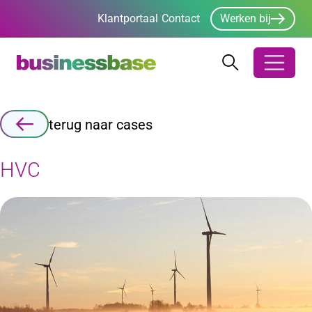
Klantportaal
Contact
Werken bij
Zoeken
Zoeken
Zoekbalk ope
terug naar cases
HVC