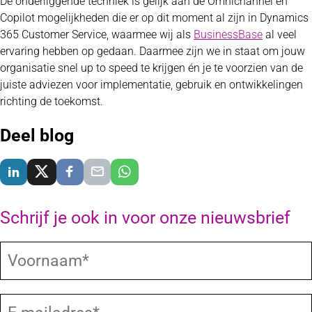
De onderliggende techniek is gelijk aan de Omnichannel en
Copilot mogelijkheden die er op dit moment al zijn in Dynamics
365 Customer Service, waarmee wij als
BusinessBase
al veel
ervaring hebben op gedaan. Daarmee zijn we in staat om jouw
organisatie snel up to speed te krijgen én je te voorzien van de
juiste adviezen voor implementatie, gebruik en ontwikkelingen
richting de toekomst.
Deel blog
Delen via LinkedIn
Delen via X
Delen via Facebook
Delen via E-Mail
Delen via WhatsApp
Schrijf je ook in voor onze nieuwsbrief