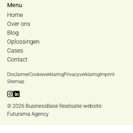
Menu
Home
Over ons
Blog
Oplossingen
Cases
Contact
Disclaimer
Cookieverklaring
Privacyverklaring
Imprint
Sitemap
Bekijk Instagram van BusinessBase
Bekijk LinkedIn van BusinessBase
© 2026 BusinessBase
Realisatie website:
Futurama Agency