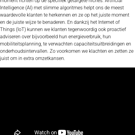
moment richten op de specifiek getargete niches. Artificial
Intelligence (AI) met slimme algoritmes helpt ons de meest
waardevolle klanten te herkennen en ze op het juiste moment
en de juiste wijze te benaderen. En dankzij het Internet of
Things (IoT) kunnen we klanten tegenwoordig ook proactief
adviseren over bijvoorbeeld hun energieverbruik, hun
mobiliteitsplanning, te verwachten capaciteitsuitbreidingen en
onderhoudsintervallen. Zo voorkomen we klachten en zetten ze
juist om in extra omzetkansen.