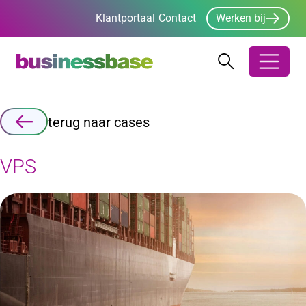
Klantportaal
Contact
Werken bij
Zoeken
Zoeken
Zoekbalk ope
terug naar cases
VPS