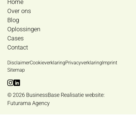
Home
Over ons
Blog
Oplossingen
Cases
Contact
Disclaimer
Cookieverklaring
Privacyverklaring
Imprint
Sitemap
Bekijk Instagram van BusinessBase
Bekijk LinkedIn van BusinessBase
© 2026 BusinessBase
Realisatie website:
Futurama Agency