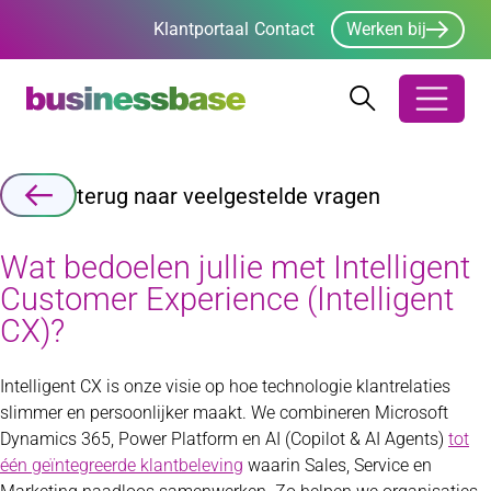
Klantportaal
Contact
Werken bij
Zoeken
Zoeken
Zoekbalk ope
terug naar veelgestelde vragen
Wat bedoelen jullie met Intelligent
Customer Experience (Intelligent
CX)?
Intelligent CX is onze visie op hoe technologie klantrelaties
slimmer en persoonlijker maakt. We combineren Microsoft
Dynamics 365, Power Platform en AI (Copilot & AI Agents)
tot
één geïntegreerde klantbeleving
waarin Sales, Service en