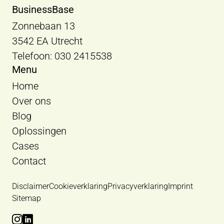
BusinessBase
Zonnebaan 13
3542 EA Utrecht
Telefoon: 030 2415538
Menu
Home
Over ons
Blog
Oplossingen
Cases
Contact
Disclaimer
Cookieverklaring
Privacyverklaring
Imprint
Sitemap
Bekijk Instagram van BusinessBase
Bekijk LinkedIn van BusinessBase