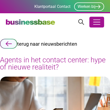
Klantportaal
Contact
Werken bij
Zoeken
Zoeken
Zoekbalk ope
terug naar nieuwsberichten
Agents in het contact center: hype
of nieuwe realiteit?