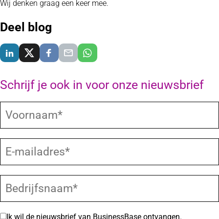
Wij denken graag een keer mee.
Deel blog
Delen via LinkedIn
Delen via X
Delen via Facebook
Delen via E-Mail
Delen via WhatsApp
Schrijf je ook in voor onze nieuwsbrief
Ik wil de nieuwsbrief van BusinessBase ontvangen.