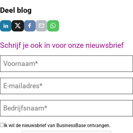
Deel blog
Delen via LinkedIn
Delen via X
Delen via Facebook
Delen via E-Mail
Delen via WhatsApp
Schrijf je ook in voor onze nieuwsbrief
Ik wil de nieuwsbrief van BusinessBase ontvangen.