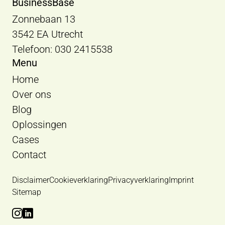
BusinessBase
Zonnebaan 13
3542 EA Utrecht
Telefoon: 030 2415538
Menu
Home
Over ons
Blog
Oplossingen
Cases
Contact
Disclaimer
Cookieverklaring
Privacyverklaring
Imprint
Sitemap
Bekijk Instagram van BusinessBase
Bekijk LinkedIn van BusinessBase