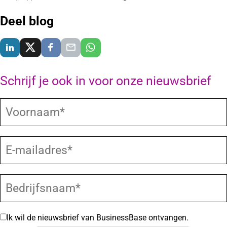
Deel blog
Delen via LinkedIn
Delen via X
Delen via Facebook
Delen via E-Mail
Delen via WhatsApp
Schrijf je ook in voor onze nieuwsbrief
Ik wil de nieuwsbrief van BusinessBase ontvangen.