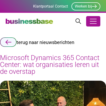
Klantportaal
Contact
Werken bij
Zoeken
Zoeken
Zoekbalk ope
terug naar nieuwsberichten
Microsoft Dynamics 365 Contact
Center: wat organisaties leren uit
de overstap