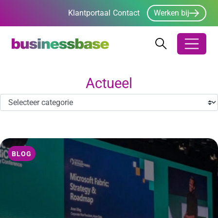
Klantportaal
Contact
Werken bij
Zoeken
Zoeken
Zoekbalk ope
Actueel
BLOG