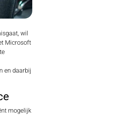
isgaat, wil
et Microsoft
te
n en daarbij
ce
ënt mogelijk