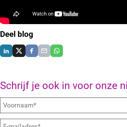
Deel blog
Delen via LinkedIn
Delen via X
Delen via Facebook
Delen via E-Mail
Delen via WhatsApp
Schrijf je ook in voor onze 