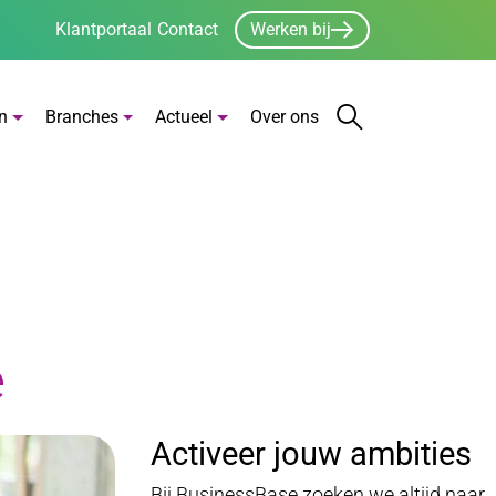
Klantportaal
Contact
Werken bij
n
Branches
Actueel
Over ons
Zoeken
Zoekbalk open
e
Activeer jouw ambities
Bij BusinessBase zoeken we altijd naar