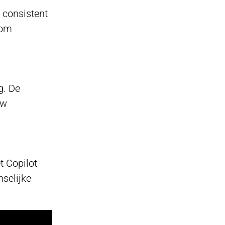
 consistent
rom
g. De
uw
t Copilot
nselijke