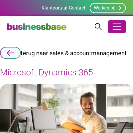
Klantportaal
Contact
Werken bij
Zoeken
Zoeken
Zoekbalk ope
terug naar sales & accountmanagement
Microsoft Dynamics 365