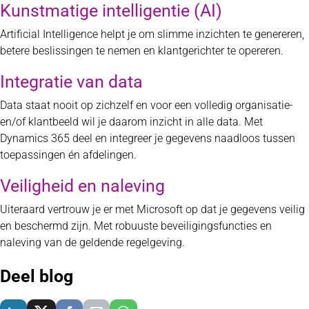
Kunstmatige intelligentie (AI)
Artificial Intelligence helpt je om slimme inzichten te genereren,
betere beslissingen te nemen en klantgerichter te opereren.
Integratie van data
Data staat nooit op zichzelf en voor een volledig organisatie-
en/of klantbeeld wil je daarom inzicht in alle data. Met
Dynamics 365 deel en integreer je gegevens naadloos tussen
toepassingen én afdelingen.
Veiligheid en naleving
Uiteraard vertrouw je er met Microsoft op dat je gegevens veilig
en beschermd zijn. Met robuuste beveiligingsfuncties en
naleving van de geldende regelgeving.
Deel blog
Delen via LinkedIn
Delen via X
Delen via Facebook
Delen via E-Mail
Delen via WhatsApp