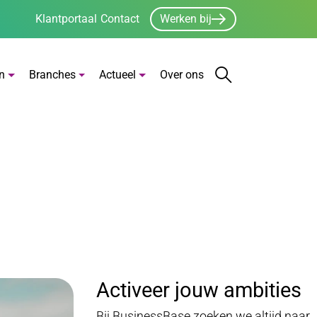
Klantportaal
Contact
Werken bij
n
Branches
Actueel
Over ons
Zoeken
Zoekbalk open
Activeer jouw ambities
Bij BusinessBase zoeken we altijd naar