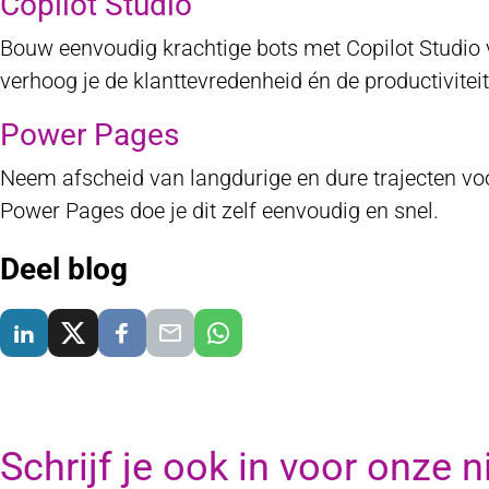
Copilot Studio
Bouw eenvoudig krachtige bots met Copilot Studio v
verhoog je de klanttevredenheid én de productivite
Power Pages
Neem afscheid van langdurige en dure trajecten voo
Power Pages doe je dit zelf eenvoudig en snel.
Deel blog
Delen via LinkedIn
Delen via X
Delen via Facebook
Delen via E-Mail
Delen via WhatsApp
Schrijf je ook in voor onze 