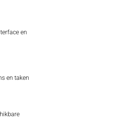
nterface en
ns en taken
chikbare