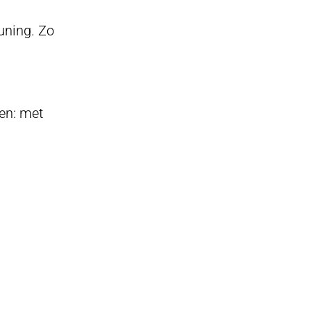
uning. Zo
en: met