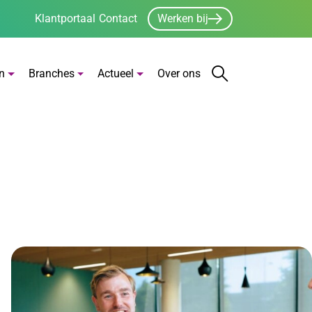
Klantportaal
Contact
Werken bij
n
Branches
Actueel
Over ons
Zoeken
Zoekbalk open